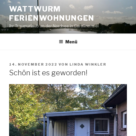
Zum
WATTWURM
Inhalt
FERIENWOHNUNGEN
springen
Ihr Traumurlaub an der Nordsee in Carolinensiel
Menü
VERÖFFENTLICHT
14. NOVEMBER 2022
VON
LINDA WINKLER
AM
Schön ist es geworden!