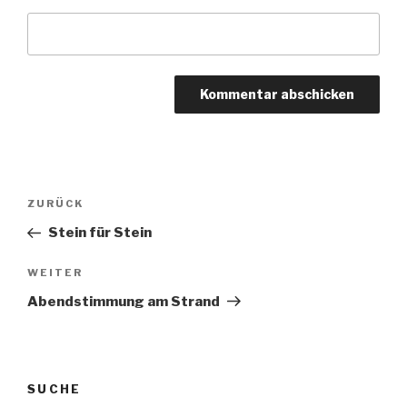
Beitragsnavigation
ZURÜCK
Vorheriger
Beitrag
Stein für Stein
WEITER
Nächster
Beitrag
Abendstimmung am Strand
SUCHE